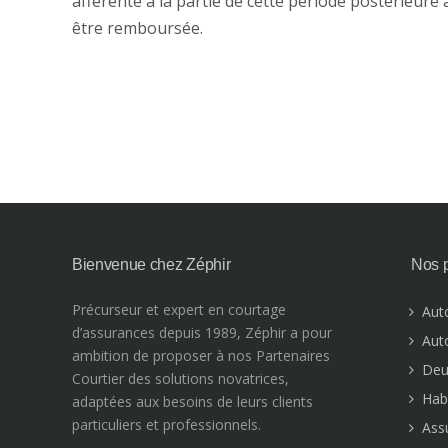
afférente à la partie de cette période postérieure à
être remboursée.
Bienvenue chez Zéphir
Nos p
Précurseur et expert en courtage
Aut
d’assurances depuis 1989, Zéphir a pour
Aut
ambition de proposer à nos Partenaires
Deu
Courtier des solutions novatrices,
Hab
adaptées aux besoins de leurs clients
particuliers et professionnels.
Ass