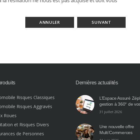
 la résiliation ne nous est pas acquise et doit vous
ANNULER
SUIVANT
roduits
Dernières actualités
omobile Risques Classiques
L’Espace Assuré Zéph
gestion à 360° de vos
omobile Risques Aggravés
31 juillet 2026
x Roues
itation et Risques Divers
Une nouvelle offre
Multi’Commerces
urances de Personnes