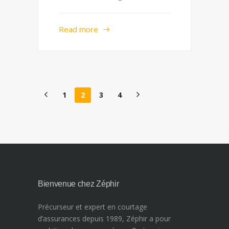
Read more
1
2
3
4
Bienvenue chez Zéphir
Précurseur et expert en courtage
d’assurances depuis 1989, Zéphir a pour